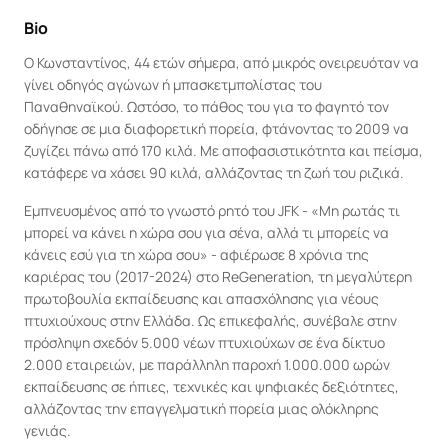
Bio
Ο Κωνσταντίνος, 44 ετών σήμερα, από μικρός ονειρευόταν να 
γίνει οδηγός αγώνων ή μπασκετμπολίστας του 
Παναθηναϊκού. Ωστόσο, το πάθος του για το φαγητό τον 
οδήγησε σε μια διαφορετική πορεία, φτάνοντας το 2009 να 
ζυγίζει πάνω από 170 κιλά. Με αποφασιστικότητα και πείσμα, 
κατάφερε να χάσει 90 κιλά, αλλάζοντας τη ζωή του ριζικά.
Εμπνευσμένος από το γνωστό ρητό του JFK - «Μη ρωτάς τι 
μπορεί να κάνει η χώρα σου για σένα, αλλά τι μπορείς να 
κάνεις εσύ για τη χώρα σου» - αφιέρωσε 8 χρόνια της 
καριέρας του (2017-2024) στο ReGeneration, τη μεγαλύτερη 
πρωτοβουλία εκπαίδευσης και απασχόλησης για νέους 
πτυχιούχους στην Ελλάδα. Ως επικεφαλής, συνέβαλε στην 
πρόσληψη σχεδόν 5.000 νέων πτυχιούχων σε ένα δίκτυο 
2.000 εταιρειών, με παράλληλη παροχή 1.000.000 ωρών 
εκπαίδευσης σε ήπιες, τεχνικές και ψηφιακές δεξιότητες, 
αλλάζοντας την επαγγελματική πορεία μιας ολόκληρης 
γενιάς.