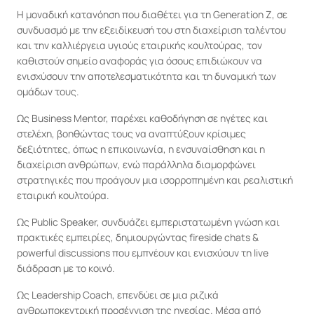
Η μοναδική κατανόηση που διαθέτει για τη Generation Z, σε 
συνδυασμό με την εξειδίκευσή του στη διαχείριση ταλέντου 
και την καλλιέργεια υγιούς εταιρικής κουλτούρας, τον 
καθιστούν σημείο αναφοράς για όσους επιδιώκουν να 
ενισχύσουν την αποτελεσματικότητα και τη δυναμική των 
ομάδων τους.
Ως Business Mentor, παρέχει καθοδήγηση σε ηγέτες και 
στελέχη, βοηθώντας τους να αναπτύξουν κρίσιμες 
δεξιότητες, όπως η επικοινωνία, η ενσυναίσθηση και η 
διαχείριση ανθρώπων, ενώ παράλληλα διαμορφώνει 
στρατηγικές που προάγουν μια ισορροπημένη και ρεαλιστική 
εταιρική κουλτούρα.
Ως Public Speaker, συνδυάζει εμπεριστατωμένη γνώση και 
πρακτικές εμπειρίες, δημιουργώντας fireside chats & 
powerful discussions που εμπνέουν και ενισχύουν τη live 
διάδραση με το κοινό.
Ως Leadership Coach, επενδύει σε μια ριζικά 
ανθρωποκεντρική προσέγγιση της ηγεσίας. Μέσα από 