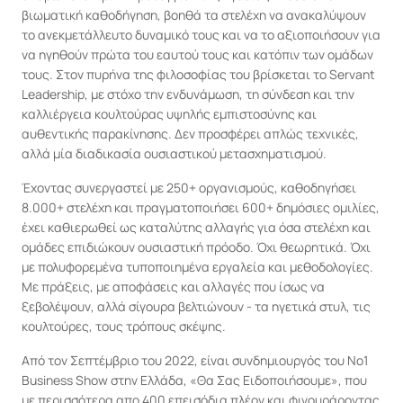
βιωματική καθοδήγηση, βοηθά τα στελέχη να ανακαλύψουν 
το ανεκμετάλλευτο δυναμικό τους και να το αξιοποιήσουν για 
να ηγηθούν πρώτα του εαυτού τους και κατόπιν των ομάδων 
τους. Στον πυρήνα της φιλοσοφίας του βρίσκεται το Servant 
Leadership, με στόχο την ενδυνάμωση, τη σύνδεση και την 
καλλιέργεια κουλτούρας υψηλής εμπιστοσύνης και 
αυθεντικής παρακίνησης. Δεν προσφέρει απλώς τεχνικές, 
αλλά μία διαδικασία ουσιαστικού μετασχηματισμού.
Έχοντας συνεργαστεί με 250+ οργανισμούς, καθοδηγήσει 
8.000+ στελέχη και πραγματοποιήσει 600+ δημόσιες ομιλίες, 
έχει καθιερωθεί ως καταλύτης αλλαγής για όσα στελέχη και 
ομάδες επιδιώκουν ουσιαστική πρόοδο. Όχι θεωρητικά. Όχι 
με πολυφορεμένα τυποποιημένα εργαλεία και μεθοδολογίες. 
Με πράξεις, με αποφάσεις και αλλαγές που ίσως να 
ξεβολέψουν, αλλά σίγουρα βελτιώνουν - τα ηγετικά στυλ, τις 
κουλτούρες, τους τρόπους σκέψης.
Από τον Σεπτέμβριο του 2022, είναι συνδημιουργός του No1 
Business Show στην Ελλάδα, «Θα Σας Ειδοποιήσουμε», που 
με περισσότερα απο 400 επεισόδια πλέον και φιγουράροντας 