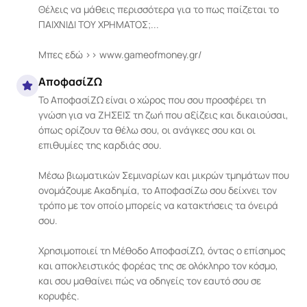
Θέλεις να μάθεις περισσότερα για το πως παίζεται το 
ΠΑΙΧΝΙΔΙ ΤΟΥ ΧΡΗΜΑΤΟΣ;...

Μπες εδώ >> www.gameofmoney.gr/
ΑποφασίΖΩ
Το ΑποφασίΖΩ είναι ο χώρος που σου προσφέρει τη 
γνώση για να ΖΗΣΕΙΣ τη ζωή που αξίζεις και δικαιούσαι, 
όπως ορίζουν τα θέλω σου, οι ανάγκες σου και οι 
επιθυμίες της καρδιάς σου.

Μέσω βιωματικών Σεμιναρίων και μικρών τμημάτων που 
ονομάζουμε Ακαδημία, το ΑποφασίΖω σου δείχνει τον 
τρόπο με τον οποίο μπορείς να κατακτήσεις τα όνειρά 
σου.

Χρησιμοποιεί τη Μέθοδο ΑποφασίΖΩ, όντας ο επίσημος 
και αποκλειστικός φορέας της σε ολόκληρο τον κόσμο, 
και σου μαθαίνει πώς να οδηγείς τον εαυτό σου σε 
κορυφές.
